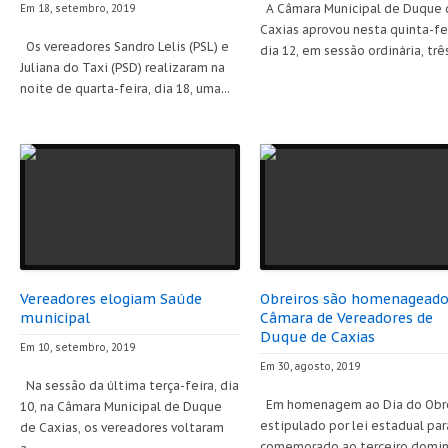
A Câmara Municipal de Duque 
Em 18, setembro, 2019
Caxias aprovou nesta quinta-fei
Os vereadores Sandro Lelis (PSL) e
dia 12, em sessão ordinária, três
Juliana do Taxi (PSD) realizaram na
noite de quarta-feira, dia 18, uma...
Vereadores elogiam Saúde
Obreiros são homenageado
municipal
Câmara de Vereadores de
Duque de Caxias
Em 10, setembro, 2019
Em 30, agosto, 2019
Na sessão da última terça-feira, dia
Em homenagem ao Dia do Obre
10, na Câmara Municipal de Duque
estipulado por lei estadual par
de Caxias, os vereadores voltaram
comemorado ao terceiro domi