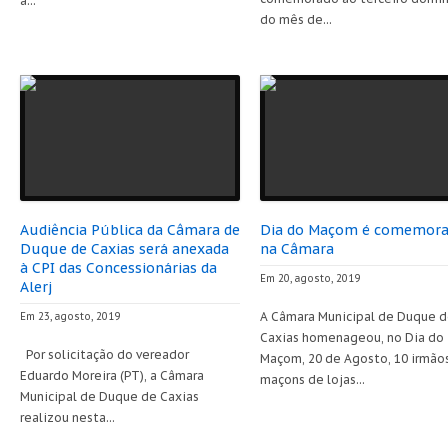
a...
do mês de...
Audiência Pública da Câmara de
Dia do Maçom é comemor
Duque de Caxias será anexada
na Câmara
à CPI das Concessionárias da
Em 20, agosto, 2019
Alerj
A Câmara Municipal de Duque 
Em 23, agosto, 2019
Caxias homenageou, no Dia do
Por solicitação do vereador
Maçom, 20 de Agosto, 10 irmão
Eduardo Moreira (PT), a Câmara
maçons de lojas...
Municipal de Duque de Caxias
realizou nesta...