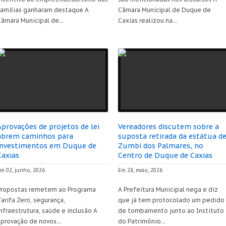
famílias ganharam destaque A
Câmara Municipal de Duque de
âmara Municipal de...
Caxias realizou na...
Aprovações de projetos de lei
Vereadores discutem sobre a
abrem caminhos para
suposta retirada da estátua d
investimentos em Duque de
Zumbi dos Palmares, no
Caxias
Centro de Duque de Caxias
m 02, junho, 2026
Em 28, maio, 2026
Propostas remetem ao Programa
A Prefeitura Municipal nega e diz
arifa Zero, segurança,
que já tem protocolado um pedido
nfraestrutura, saúde e inclusão A
de tombamento junto ao Instituto
aprovação de novos...
do Patrimônio...