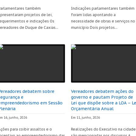
Parlamentares também
Indicações parlamentares também
apresentaram projetos de lei,
foram lidas apontando a
requerimentos e indicações Os
necessidade de obras e serviços no
vereadores de Duque de Caxias...
município Dois projetos...
Vereadores debatem sobre
Vereadores debatem ações do
segurança e
governo e pautam Projeto de
empreendedorismo em Sessão
Lei que dispõe sobre a LOA – Le
Plenária
Orçamentária Anual
m 16, junho, 2026
Em 11, junho, 2026
ções para coibir assaltos e o
Realizações do Executivo na cidade
incentivo ao empreendedorismo das
são mencionadas nos discursos A