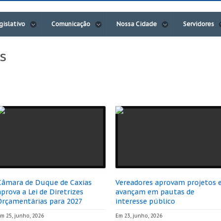
gislativo
Comunicação
Nossa Cidade
Servidores
s
Câmara de Duque de Caxias
Vereadores aprovam projetos 
aprova a Lei de Diretrizes
avançam em pautas de
Orçamentárias para 2027
interesse público
m 25, junho, 2026
Em 23, junho, 2026