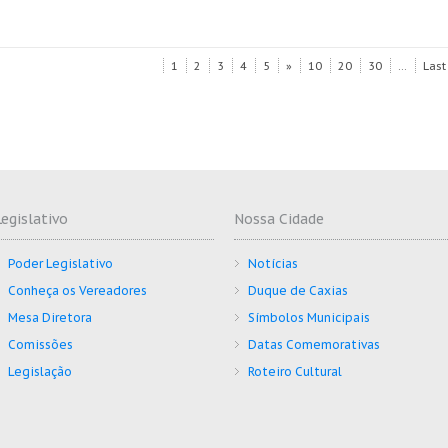
1
2
3
4
5
»
10
20
30
...
Last
Legislativo
Nossa Cidade
Poder Legislativo
Notícias
Conheça os Vereadores
Duque de Caxias
Mesa Diretora
Símbolos Municipais
Comissões
Datas Comemorativas
Legislação
Roteiro Cultural