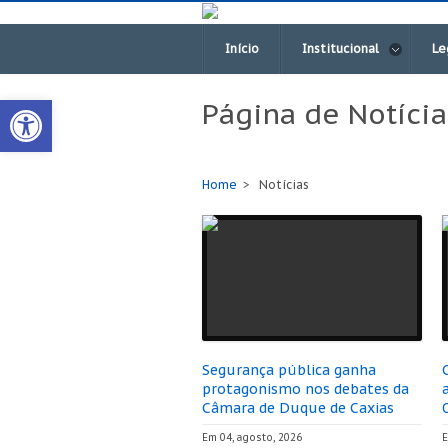
Início
Institucional
Le
Open toolbar
Página de Notícia
Home
Notícias
Segurança pública ganha
protagonismo nos debates da
Câmara de Duque de Caxias
Em 04, agosto, 2026
E