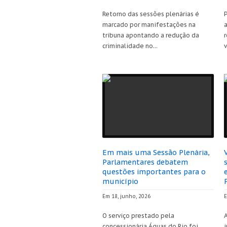
Retorno das sessões plenárias é
marcado por manifestações na
tribuna apontando a redução da
criminalidade no...
Em mais uma Sessão Plenária,
Parlamentares debatem
questões importantes para o
município
Em 18, junho, 2026
E
O serviço prestado pela
A
concessionária Águas do Rio foi