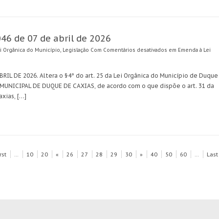
46 de 07 de abril de 2026
i Orgânica do Município
,
Legislação
Com
Comentários desativados
em Emenda à Lei
IL DE 2026. Altera o §4º do art. 25 da Lei Orgânica do Município de Duque
UNICIPAL DE DUQUE DE CAXIAS, de acordo com o que dispõe o art. 31 da
xias, […]
rst
...
10
20
«
26
27
28
29
30
»
40
50
60
...
Last