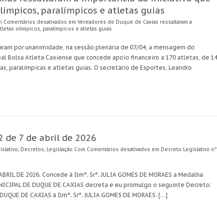
olímpicos, paralímpicos e atletas guias
m
Comentários desativados
em Vereadores de Duque de Caxias ressaltaram a
atletas olímpicos, paralímpicos e atletas guias
aram por unanimidade, na sessão plenária de 07/04, a mensagem do
al Bolsa Atleta Caxiense que concede apoio financeiro a 170 atletas, de 1
s, paralímpicas e atletas guias. O secretário de Esportes, Leandro
2 de 7 de abril de 2026
slativo
,
Decretos
,
Legislação
Com
Comentários desativados
em Decreto Legislativo n°
ABRIL DE 2026. Concede à Ilmª. Srª. JULIA GOMES DE MORAES a Medalha
CIPAL DE DUQUE DE CAXIAS decreta e eu promulgo o seguinte Decreto:
 DUQUE DE CAXIAS à Ilmª. Srª. JULIA GOMES DE MORAES. […]