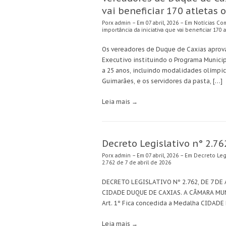
vai beneficiar 170 atletas 
Porx
admin
– Em 07 abril, 2026 – Em
Notícias
Co
importância da iniciativa que vai beneficiar 170 
Os vereadores de Duque de Caxias aprov
Executivo instituindo o Programa Municip
a 25 anos, incluindo modalidades olímpica
Guimarães, e os servidores da pasta, […]
Leia mais →
Decreto Legislativo n° 2.76
Porx
admin
– Em 07 abril, 2026 – Em
Decreto Legi
2.762 de 7 de abril de 2026
DECRETO LEGISLATIVO Nº 2.762, DE 7 DE 
CIDADE DUQUE DE CAXIAS. A CÂMARA MUNI
Art. 1º Fica concedida a Medalha CIDADE
Leia mais →