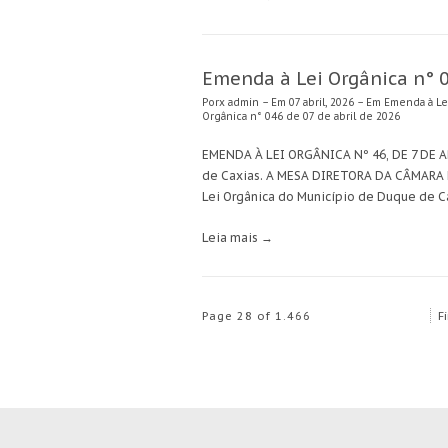
Emenda à Lei Orgânica n° 0
Porx
admin
– Em 07 abril, 2026 – Em
Emenda à Le
Orgânica n° 046 de 07 de abril de 2026
EMENDA À LEI ORGÂNICA Nº 46, DE 7 DE ABR
de Caxias. A MESA DIRETORA DA CÂMARA M
Lei Orgânica do Município de Duque de Ca
Leia mais →
Page 28 of 1.466
Fi