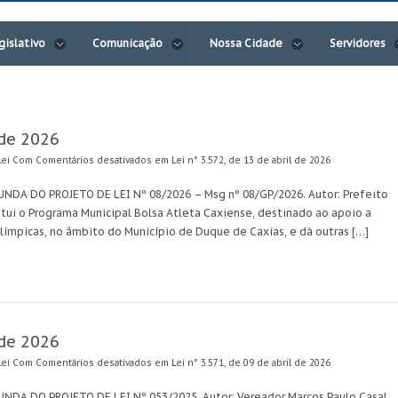
gislativo
Comunicação
Nossa Cidade
Servidores
 de 2026
Lei
Com
Comentários desativados
em Lei n° 3.572, de 13 de abril de 2026
RIUNDA DO PROJETO DE LEI Nº 08/2026 – Msg nº 08/GP/2026. Autor: Prefeito
tui o Programa Municipal Bolsa Atleta Caxiense, destinado ao apoio a
límpicas, no âmbito do Município de Duque de Caxias, e dá outras […]
 de 2026
Lei
Com
Comentários desativados
em Lei n° 3.571, de 09 de abril de 2026
IUNDA DO PROJETO DE LEI Nº 053/2025. Autor: Vereador Marcos Paulo Casal