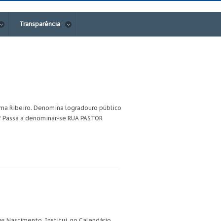
Transparência
ma Ribeiro. Denomina logradouro público
1º Passa a denominar-se RUA PASTOR
 Nascimento. Institui, no Calendário