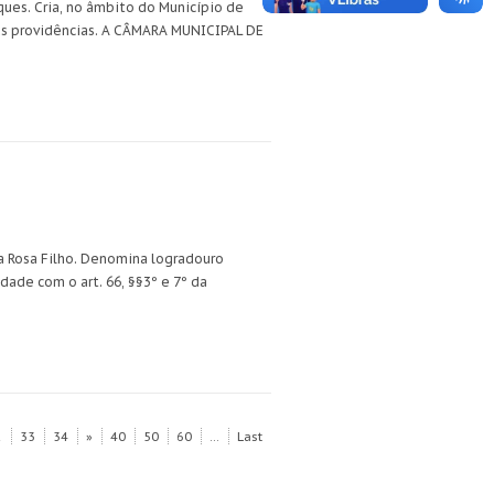
ues. Cria, no âmbito do Município de
 providências. A CÂMARA MUNICIPAL DE
a Rosa Filho. Denomina logradouro
ade com o art. 66, §§3º e 7º da
2
33
34
»
40
50
60
...
Last