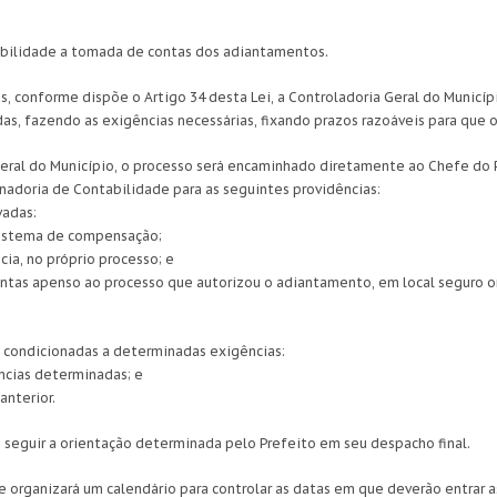
abilidade a tomada de contas dos adiantamentos.
s, conforme dispõe o Artigo 34 desta Lei, a Controladoria Geral do Municípi
as, fazendo as exigências necessárias, fixando prazos razoáveis para que 
 Geral do Município, o processo será encaminhado diretamente ao Chefe do 
nadoria de Contabilidade para as seguintes providências:
vadas:
 sistema de compensação;
cia, no próprio processo; e
ontas apenso ao processo que autorizou o adiantamento, em local seguro on
s condicionadas a determinadas exigências:
ncias determinadas; e
anterior.
, seguir a orientação determinada pelo Prefeito em seu despacho final.
de organizará um calendário para controlar as datas em que deverão entrar