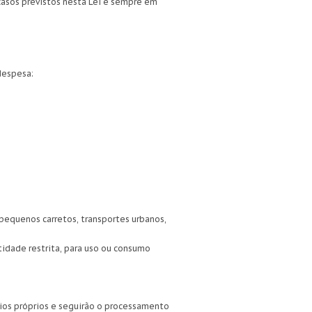
casos previstos nesta Lei e sempre em
despesa:
 pequenos carretos, transportes urbanos,
tidade restrita, para uso ou consumo
rios próprios e seguirão o processamento