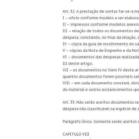
Art. 32. A prestação de contas far-se-á
I – oficio conforme modelo a ser elabor
II – impressos conforme modelos anexos
III – relação de todos os documentos d
despesa, constando, no final da relação,
IV – cópia da guia de recolhimento do sa
V – cópias da Nota de Empenho e da Nota
VI – documentos das despesas realizada
III deste artigo;
VII – os documentos no item IV deste ar
quantos documentos forem possíveis sem
VIII – em cada documento constará, obri
do material e outros esclarecimentos que
Art. 33. Não serão aceitos documentos ra
despesa não classificável na espécie de
Parágrafo Único. Somente serão aceitos d
CAPITULO VIII