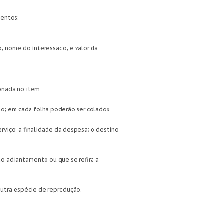
mentos:
 nome do interessado; e valor da
onada no item
io; em cada folha poderão ser colados
viço; a finalidade da despesa; o destino
do adiantamento ou que se refira a
outra espécie de reprodução.