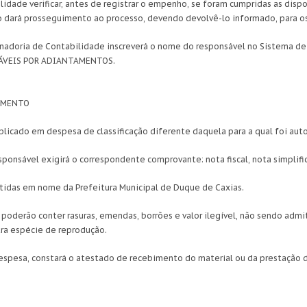
lidade verificar, antes de registrar o empenho, se foram cumpridas as dis
 dará prosseguimento ao processo, devendo devolvê-lo informado, para os
enadoria de Contabilidade inscreverá o nome do responsável no Sistema 
NSÁVEIS POR ADIANTAMENTOS.
AMENTO
plicado em despesa de classificação diferente daquela para a qual foi aut
ponsável exigirá o correspondente comprovante: nota fiscal, nota simplific
mitidas em nome da Prefeitura Municipal de Duque de Caxias.
 poderão conter rasuras, emendas, borrões e valor ilegível, não sendo adm
tra espécie de reprodução.
espesa, constará o atestado de recebimento do material ou da prestação d