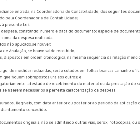
 mediante entrada, na Coordenadoria de Contabilidade, dos seguintes docu
ado pela Coordenadoria de Contabilidade;
 à presente Lei;
e despesa, constando: número e data do documento; espécie de documento;
 a soma da despesa realizada;
ldo não aplicado,se houver;
 de Anulação, se houve saldo recolhido;
s, dispostos em ordem cronológica, na mesma seqüência da relação menci
tigo, de medidas reduzidas, serão colados em folhas brancas tamanho ofíc
 que fiquem sobrepostos uns aos outros; e
gatoriamente: atestado de recebimento do material ou da prestação do ser
 se fizerem necessários à perfeita caracterização da despesa.
surados, ilegíveis, com data anterior ou posterior ao período da aplicação 
 adiantamento concedido.
ocumentos originais, não se admitindo outras vias, xerox, fotocópias, ou 