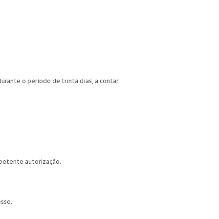
rante o período de trinta dias, a contar
mpetente autorização.
esso.