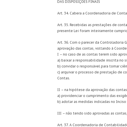
DAS DISPOSIÇÕES FINAIS
Art. 34. Cabera a Coordenadoria de Cont
Art. 35. Recebidas as prestações de conta
presente Lei foram inteiramente cumprid
Art. 36. Com o parecer da Controladoria
aprovação das contas, voltando à Coorde
I – no caso de as contas terem sido apro
a) baixar a responsabilidade inscrita no
b) convidar o responsável para tomar ciên
c) arquivar o processo de prestação de c
Contas.
II – na hipótese da aprovação das conta
a) providenciar o cumprimento das exigê
b) adotar as medidas indicadas no Inciso 
III – não tendo sido aprovadas as contas
Art. 37. A Coordenadoria de Contabilida