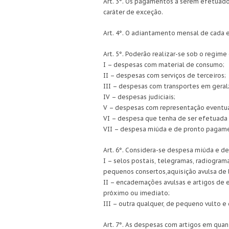
Art. 3°. Os pagamentos a serem efetuado
caráter de exceção.
Art. 4°. O adiantamento mensal de cada es
Art. 5°. Poderão realizar-se sob o regi
I – despesas com material de consumo;
II – despesas com serviços de terceiros;
III – despesas com transportes em geral
IV – despesas judiciais;
V – despesas com representação eventua
VI – despesa que tenha de ser efetuada 
VII – despesa miúda e de pronto pagam
Art. 6°. Considera-se despesa miúda e de
I – selos postais, telegramas, radiogram
pequenos consertos,aquisição avulsa de li
II – encadernações avulsas e artigos de 
próximo ou imediato;
III – outra qualquer, de pequeno vulto 
Art. 7°. As despesas com artigos em qua