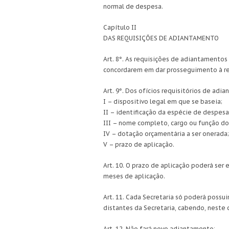
normal de despesa.
Capítulo II
DAS REQUISIÇÕES DE ADIANTAMENTO
Art. 8°. As requisições de adiantamentos 
concordarem em dar prosseguimento à req
Art. 9°. Dos ofícios requisitórios de ad
I – dispositivo legal em que se baseia;
II – identificação da espécie de despesa 
III – nome completo, cargo ou função do
IV – dotação orçamentária a ser onerada;
V – prazo de aplicação.
Art. 10. O prazo de aplicação poderá ser
meses de aplicação.
Art. 11. Cada Secretaria só poderá poss
distantes da Secretaria, cabendo, neste 
Art. 12. Não fará novo adiantamento: