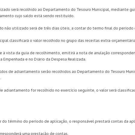
ilizado será recolhido ao Departamento do Tesouro Municipal, mediante g
tamento cujo saldo está sendo restituído.
do não utilizado será de três dias úteis, a contar do termo final do período
pal classificará o valor recolhido no grupo das receitas extra-orçamentária
e à vista da guia de recolhimento, emitirá a nota de anulação corresponde
esa Empenhada e no Diário da Despesa Realizada.
ldos de adiantamento serão recolhidos ao Departamento do Tesouro Munici
.
e adiantamento for recolhido no exercício seguinte, o valor será classifica
ntar do término do período de aplicação, o responsável prestará contas da 
rresponderá uma prestação de contas.