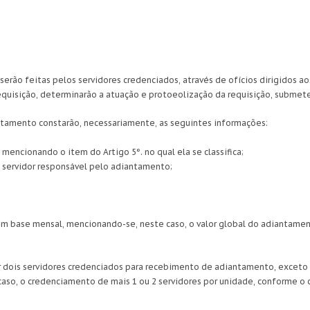
serão feitas pelos servidores credenciados, através de ofícios dirigidos ao
uisição, determinarão a atuação e protoeolização da requisição, submete
iantamento constarão, necessariamente, as seguintes informações:
mencionando o item do Artigo 5°. no qual ela se classifica;
 servidor responsável pelo adiantamento;
 em base mensal, mencionando-se, neste caso, o valor global do adiantamen
uir dois servidores credenciados para recebimento de adiantamento, excet
caso, o credenciamento de mais 1 ou 2 servidores por unidade, conforme o 