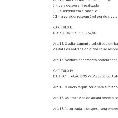
I – para despesa já realizada;
II – a servidor em alcance; e
III – a servidor responsável por dois ad
CAPÍTULO III
DO PERÍODO DE APLICAÇÃO
Art. 13. O adiantamento solicitado em ba
da data da entrega do dinheiro ao respo
Art. 14. Nenhum pagamento poderá ser e
CAPÍTULO IV
DA TRAMITAÇÃO DOS PROCESSOS DE AD
Art. 15. O oficio requisitório será aut
Art. 16. Os processos de adiantamento t
Art. 17. Autorizada, a despesa será emp