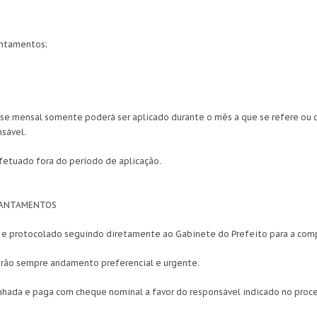
iantamentos;
se mensal somente poderá ser aplicado durante o mês a que se refere ou du
nsável.
fetuado fora do período de aplicação.
IANTAMENTOS
uado e protocolado seguindo diretamente ao Gabinete do Prefeito para a co
erão sempre andamento preferencial e urgente.
enhada e paga com cheque nominal a favor do responsável indicado no proc