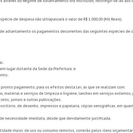
s através do Regime de Adiantamento ora instituído, restringir-se-ão aos 
pécie de despesa não ultrapassará o valor de R$ 1.000,00 (Mil Reais).
me de adiantamento os pagamentos decorrentes das seguintes espécies de 
;
l;
em lugar distante da Sede da Prefeitura; e
ento.
 pronto pagamento, para os efeitos desta Lei, as que se realizam com:
as, material e serviços de limpeza e higiene, lanches em serviços externos,
vros, jornais e outras publicações;
escritório, de desenho, impressos e papelaria, cópias xerográficas, em quan
e de necessidade imediata, desde que devidamente justificada.
ntidade maior, de uso ou consumo remotos, correrão pelos itens orçamentá