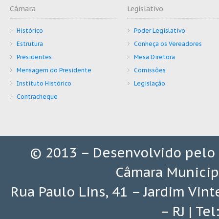
Câmara
Legislativo
Histórico
Poder Legislativo
Estrutura
Conheça os Vereadores
Presidentes
Mesa Diretora
Mensagem do Presidente
Comissões
Instituto Histórico
Legislação
Contracheque
© 2013 – Desenvolvido pelo
Câmara Municip
Rua Paulo Lins, 41 – Jardim Vin
– RJ | Te