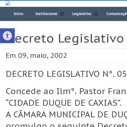
Início
Institucional
Legislativo
Comunicaçã
Open toolbar
Decreto Legislativo
Em 09, maio, 2002
DECRETO LEGISLATIVO N°. 052
Concede ao Ilm°. Pastor Fra
“CIDADE DUQUE DE CAXIAS”.
A CÂMARA MUNICIPAL DE DUQU
promulgo o seguinte Decreto