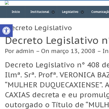
Início
Institucional
Legislativo
Comunicaçã
Open toolbar
Decreto Legislativo
Decreto Legislativo 
Por
admin
– On março 13, 2008 – I
Decreto Legislativo n° 408 d
Ilmª. Srª. Profª. VERONICA B
“MULHER DUQUECAXIENSE”. 
CAXIAS decreta e eu promulgo
outorgado o Título de “MULH