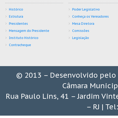
Histórico
Poder Legislativo
Estrutura
Conheça os Vereadores
Presidentes
Mesa Diretora
Mensagem do Presidente
Comissões
Instituto Histórico
Legislação
Contracheque
© 2013 – Desenvolvido pelo
Câmara Municip
Rua Paulo Lins, 41 – Jardim Vin
– RJ | Te