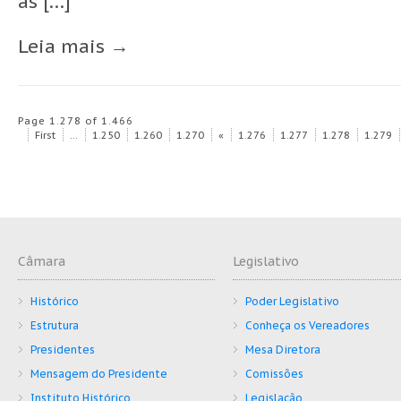
as […]
Leia mais →
Page 1.278 of 1.466
First
...
1.250
1.260
1.270
«
1.276
1.277
1.278
1.279
Câmara
Legislativo
Histórico
Poder Legislativo
Estrutura
Conheça os Vereadores
Presidentes
Mesa Diretora
Mensagem do Presidente
Comissões
Instituto Histórico
Legislação