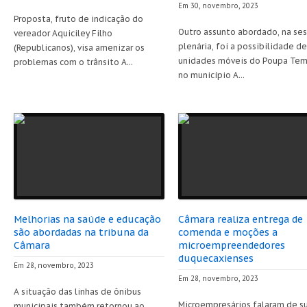
Em 30, novembro, 2023
Proposta, fruto de indicação do
Outro assunto abordado, na se
vereador Aquiciley Filho
plenária, foi a possibilidade de
(Republicanos), visa amenizar os
unidades móveis do Poupa Te
problemas com o trânsito A...
no município A...
Melhorias na saúde e educação
Câmara realiza entrega de
são abordadas na tribuna da
comenda e moções a
Câmara
microempreendedores
duquecaxienses
Em 28, novembro, 2023
Em 28, novembro, 2023
A situação das linhas de ônibus
Microempresários falaram de s
municipais também retornou ao