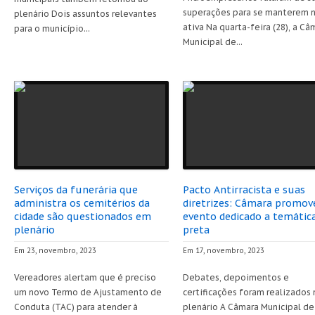
superações para se manterem 
plenário Dois assuntos relevantes
ativa Na quarta-feira (28), a Câ
para o município...
Municipal de...
Serviços da funerária que
Pacto Antirracista e suas
administra os cemitérios da
diretrizes: Câmara promov
cidade são questionados em
evento dedicado a temátic
plenário
preta
Em 23, novembro, 2023
Em 17, novembro, 2023
Vereadores alertam que é preciso
Debates, depoimentos e
um novo Termo de Ajustamento de
certificações foram realizados 
Conduta (TAC) para atender à
plenário A Câmara Municipal de