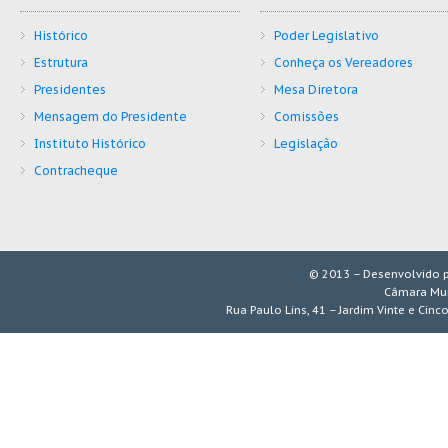
Histórico
Poder Legislativo
Estrutura
Conheça os Vereadores
Presidentes
Mesa Diretora
Mensagem do Presidente
Comissões
Instituto Histórico
Legislação
Contracheque
© 2013 – Desenvolvido 
Câmara Mun
Rua Paulo Lins, 41 – Jardim Vinte e Cinc