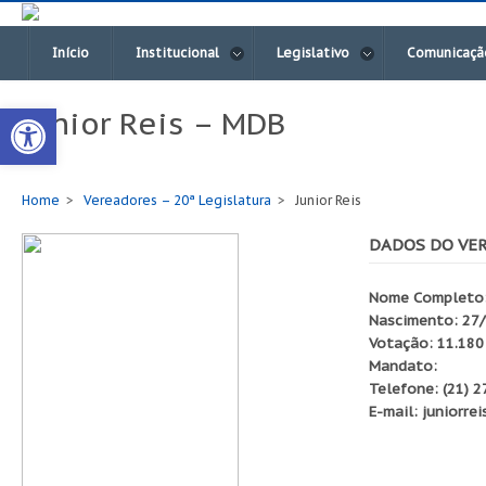
Início
Institucional
Legislativo
Comunicaçã
Open toolbar
Junior Reis – MDB
Home
Vereadores – 20ª Legislatura
Junior Reis
DADOS DO VE
Nome Completo: D
Nascimento: 27
Votação: 11.180
Mandato:
Telefone: (21) 
E-mail: juniorre