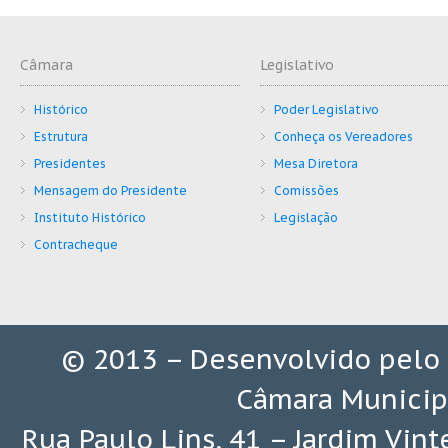
Câmara
Legislativo
Histórico
Poder Legislativo
Estrutura
Conheça os Vereadores
Presidentes
Mesa Diretora
Mensagem do Presidente
Comissões
Instituto Histórico
Legislação
Contracheque
© 2013 – Desenvolvido pelo
Câmara Municip
Rua Paulo Lins, 41 – Jardim Vin