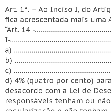
Art. 1°. – Ao Inciso I, do Arti
fica acrescentada mais uma A
“Art. 14 -………………………………
I-…………………………………………
a) ……………………………………………
b) …………………………………………
c) ……………………………………………
d) 4% (quatro por cento) par
desacordo com a Lei de Des
responsáveis tenham ou não
regularização e não tenham 