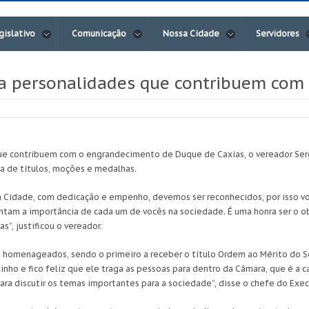
gislativo
Comunicação
Nossa Cidade
Servidores
 personalidades que contribuem com 
 contribuem com o engrandecimento de Duque de Caxias, o vereador Sergin
ga de títulos, moções e medalhas.
a Cidade, com dedicação e empenho, devemos ser reconhecidos, por isso v
am a importância de cada um de vocês na sociedade. É uma honra ser o ob
”, justificou o vereador.
 homenageados, sendo o primeiro a receber o título Ordem ao Mérito do S
inho e fico feliz que ele traga as pessoas para dentro da Câmara, que é a 
ara discutir os temas importantes para a sociedade”, disse o chefe do Exec