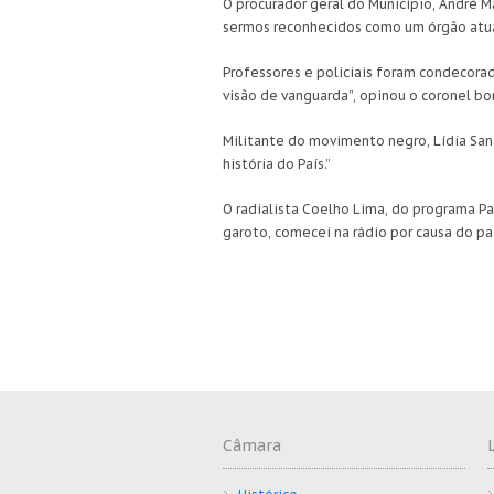
O procurador geral do Município, André M
sermos reconhecidos como um órgão atua
Professores e policiais foram condecorad
visão de vanguarda”, opinou o coronel b
Militante do movimento negro, Lídia San
história do País.”
O radialista Coelho Lima, do programa P
garoto, comecei na rádio por causa do pa
Câmara