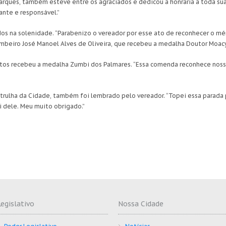
arques, também esteve entre os agraciados e dedicou a honraria a toda sua
nte e responsável.”
os na solenidade. “Parabenizo o vereador por esse ato de reconhecer o mér
ombeiro José Manoel Alves de Oliveira, que recebeu a medalha Doutor Moac
tos recebeu a medalha Zumbi dos Palmares. “Essa comenda reconhece nossa
atrulha da Cidade, também foi lembrado pelo vereador. “Topei essa parad
i dele. Meu muito obrigado.”
Legislativo
Nossa Cidade