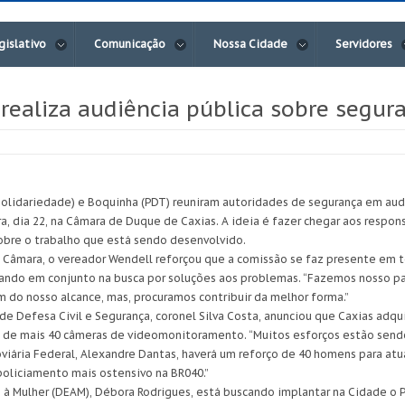
gislativo
Comunicação
Nossa Cidade
Servidores
ealiza audiência pública sobre segur
Solidariedade) e Boquinha (PDT) reuniram autoridades de segurança em au
, dia 22, na Câmara de Duque de Caxias. A ideia é fazer chegar aos respon
obre o trabalho que está sendo desenvolvido.
Câmara, o vereador Wendell reforçou que a comissão se faz presente em t
tuando em conjunto na busca por soluções aos problemas. “Fazemos nosso p
 do nosso alcance, mas, procuramos contribuir da melhor forma.”
e Defesa Civil e Segurança, coronel Silva Costa, anunciou que Caxias adqui
 de mais 40 câmeras de videomonitoramento. “Muitos esforços estão sendo
viária Federal, Alexandre Dantas, haverá um reforço de 40 homens para atu
oliciamento mais ostensivo na BR040.”
 à Mulher (DEAM), Débora Rodrigues, está buscando implantar na Cidade o 