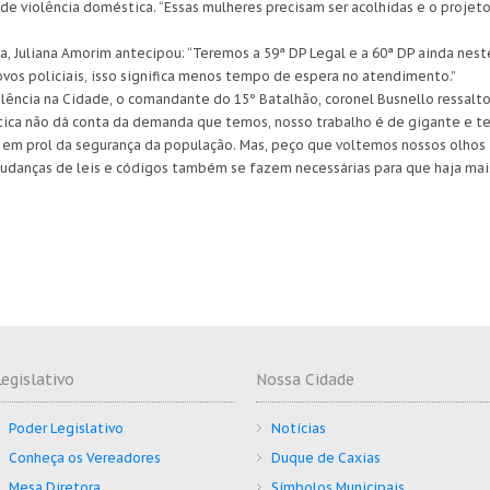
de violência doméstica. “Essas mulheres precisam ser acolhidas e o projet
a, Juliana Amorim antecipou: “Teremos a 59ª DP Legal e a 60ª DP ainda nest
vos policiais, isso significa menos tempo de espera no atendimento.”
lência na Cidade, o comandante do 15º Batalhão, coronel Busnello ressalt
stica não dá conta da demanda que temos, nosso trabalho é de gigante e te
iais em prol da segurança da população. Mas, peço que voltemos nossos olh
 Mudanças de leis e códigos também se fazem necessárias para que haja mai
Legislativo
Nossa Cidade
Poder Legislativo
Notícias
Conheça os Vereadores
Duque de Caxias
Mesa Diretora
Símbolos Municipais