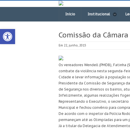
Início
Institucional
Le
Open toolbar
Comissão da Câmara r
Em 22, junho, 2015
Os vereadores Wendell (PMDB), Fatinha (
combate da violência nesta segunda-feira
Cidade e levar informação à população s
Presidente da Comissão de Segurança da 
de Segurança nos diversos os bairros, a
Infelizmente, algumas realizações fogem
Representando o Executivo, o secretário d
Municipal e fechou convênio para compra
De acordo com o inspetor da Polícia Rodo
permaneçam até as Olimpíadas para um p
Já a titular da Delegacia de Atendimento