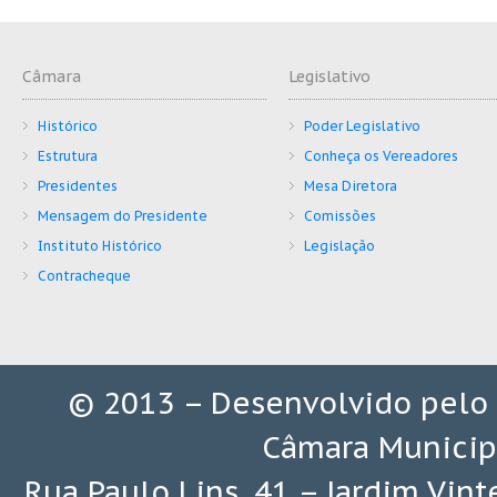
Câmara
Legislativo
Histórico
Poder Legislativo
Estrutura
Conheça os Vereadores
Presidentes
Mesa Diretora
Mensagem do Presidente
Comissões
Instituto Histórico
Legislação
Contracheque
© 2013 – Desenvolvido pelo
Câmara Municip
Rua Paulo Lins, 41 – Jardim Vin