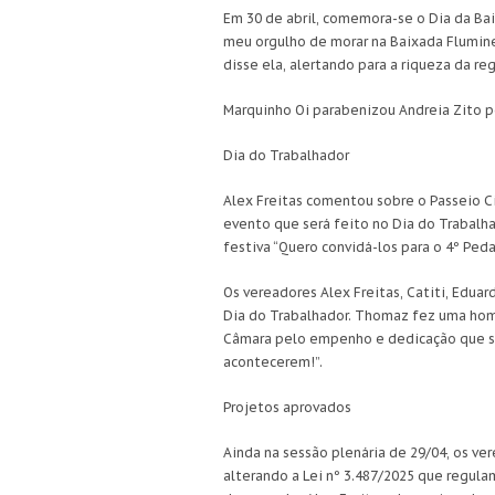
Em 30 de abril, comemora-se o Dia da Bai
meu orgulho de morar na Baixada Flumine
disse ela, alertando para a riqueza da re
Marquinho Oi parabenizou Andreia Zito p
Dia do Trabalhador
Alex Freitas comentou sobre o Passeio Cic
evento que será feito no Dia do Trabalhad
festiva “Quero convidá-los para o 4º Peda
Os vereadores Alex Freitas, Catiti, Edua
Dia do Trabalhador. Thomaz fez uma home
Câmara pelo empenho e dedicação que sã
acontecerem!”.
Projetos aprovados
Ainda na sessão plenária de 29/04, os ve
alterando a Lei nº 3.487/2025 que regulam