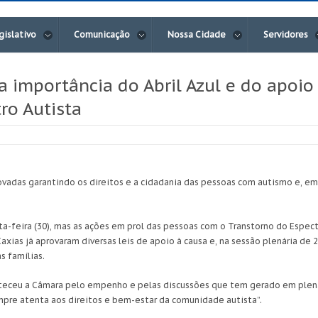
gislativo
Comunicação
Nossa Cidade
Servidores
a importância do Abril Azul e do apoi
ro Autista
ovadas garantindo os direitos e a cidadania das pessoas com autismo e, em 
rta-feira (30), mas as ações em prol das pessoas com o Transtorno do Espe
xias já aprovaram diversas leis de apoio à causa e, na sessão plenária de 
 famílias.
eceu a Câmara pelo empenho e pelas discussões que tem gerado em plenári
pre atenta aos direitos e bem-estar da comunidade autista”.