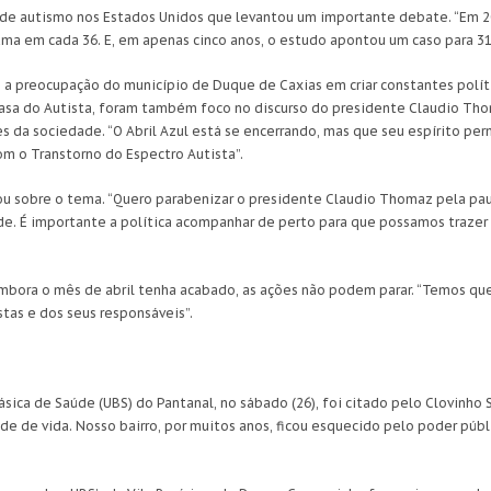
e autismo nos Estados Unidos que levantou um importante debate. “Em 200
uma em cada 36. E, em apenas cinco anos, o estudo apontou um caso para 31
o a preocupação do município de Duque de Caxias em criar constantes polít
Casa do Autista, foram também foco no discurso do presidente Claudio Tho
s da sociedade. “O Abril Azul está se encerrando, mas que seu espírito pe
om o Transtorno do Espectro Autista”.
u sobre o tema. “Quero parabenizar o presidente Claudio Thomaz pela p
e. É importante a política acompanhar de perto para que possamos trazer
embora o mês de abril tenha acabado, as ações não podem parar. “Temos que
stas e dos seus responsáveis”.
sica de Saúde (UBS) do Pantanal, no sábado (26), foi citado pelo Clovinho
e de vida. Nosso bairro, por muitos anos, ficou esquecido pelo poder públ