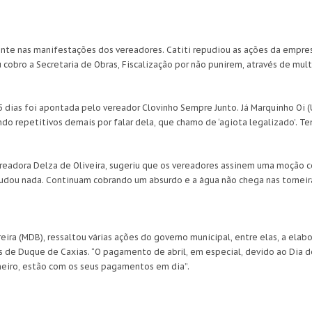
nte nas manifestações dos vereadores. Catiti repudiou as ações da empresa
 cobro a Secretaria de Obras, Fiscalização por não punirem, através de mu
5 dias foi apontada pelo vereador Clovinho Sempre Junto. Já Marquinho Oi (
ndo repetitivos demais por falar dela, que chamo de ‘agiota legalizado’. 
eadora Delza de Oliveira, sugeriu que os vereadores assinem uma moção c
mudou nada. Continuam cobrando um absurdo e a água não chega nas torneira
eira (MDB), ressaltou várias ações do governo municipal, entre elas, a ela
s de Duque de Caxias. “O pagamento de abril, em especial, devido ao Dia d
aneiro, estão com os seus pagamentos em dia”.