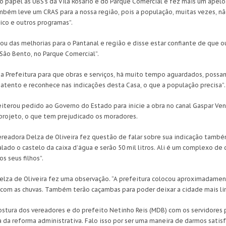
do papel as UBS’s da Vila Rosário e do Parque Comercial e fez mais um apelo
ambém leve um CRAS para a nossa região, pois a população, muitas vezes, n
ico e outros programas”.
u das melhorias para o Pantanal e região e disse estar confiante de que o
São Bento, no Parque Comercial”.
 Prefeitura para que obras e serviços, há muito tempo aguardados, possam 
atento e reconhece nas indicações desta Casa, o que a população precisa”.
 reiterou pedido ao Governo do Estado para inicie a obra no canal Gaspar V
projeto, o que tem prejudicado os moradores.
ereadora Delza de Oliveira fez questão de falar sobre sua indicação també
stalado o castelo da caixa d’água e serão 50 mil litros. Ali é um complexo 
s seus filhos”.
elza de Oliveira fez uma observação. “A prefeitura colocou aproximadame
com as chuvas. Também terão caçambas para poder deixar a cidade mais li
ostura dos vereadores e do prefeito Netinho Reis (MDB) com os servidores 
 da reforma administrativa. Falo isso por ser uma maneira de darmos satis