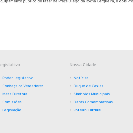
quipamento público de lazer de Praça Diego da Rocha Cerqueira, e dois Pr
Legislativo
Nossa Cidade
Poder Legislativo
Notícias
Conheça os Vereadores
Duque de Caxias
Mesa Diretora
Símbolos Municipais
Comissões
Datas Comemorativas
Legislação
Roteiro Cultural