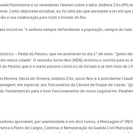
xada Fluminense e os vereadores falaram sobre a data. Andreia Zito (PV) res
nse. Como deputada estadual, eu fui uma das que assinaram a lei em que f
gião e sua colaboração para todo o Estado do Rio.
ela iniciativa. “A senhora sempre defendendo a população, sempre do lado
lístico – Pedal do Paraíso, que vai acontecer no dia 1º de maio. “Quero de
or nesta cidade”. O vereador Junior Reis (MDB) reiterou o convite para as 
l do Paraíso que é o maior passeio ciclístico do Estado e já tem mais de 14 m
rdo Moreira, Delza de Oliveira, Andreia Zito, Junior Reis e o presidente C
nagem, em especial, aos funcionários da Câmara de Duque de Caxias. “Que
o fundamentais para o bom funcionamento do nosso Legislativo. Parabéns
readores aprovaram, por unanimidade e em dois turnos, a Mensagem nº 09/2
enta o Plano de Cargos, Carreiras e Remuneração da Guarda Civil Municipal;