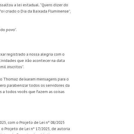
saltou a lei estadual. “Quero dizer do
oi criado o Dia da Baixada Fluminense”,
 do povo”.
ixar registrado a nossa alegria com o
atividades que irão acontecer na data
il inscritos”.
laudio Thomaz deixaram mensagens para o
ro parabenizar todos os servidores da
 a todos vocês que fazem as coisas
025, com o Projeto de Lei nº 08/2025
 o Projeto de Lei nº 17/2025, de autoria