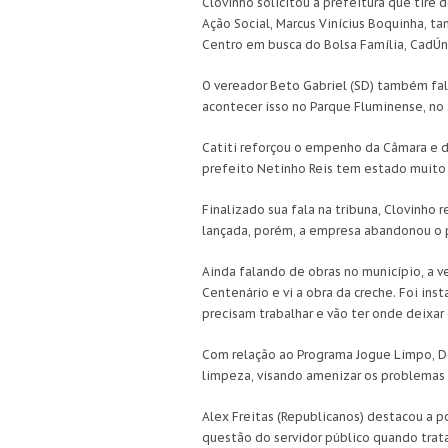
Clovinho solicitou à prefeitura que tire 
Ação Social, Marcus Vinícius Boquinha, t
Centro em busca do Bolsa Família, CadÚn
O vereador Beto Gabriel (SD) também falo
acontecer isso no Parque Fluminense, no 
Catiti reforçou o empenho da Câmara e da
prefeito Netinho Reis tem estado muito 
Finalizado sua fala na tribuna, Clovinho
lançada, porém, a empresa abandonou o 
Ainda falando de obras no município, a v
Centenário e vi a obra da creche. Foi in
precisam trabalhar e vão ter onde deixar o
Com relação ao Programa Jogue Limpo, D
limpeza, visando amenizar os problemas 
Alex Freitas (Republicanos) destacou a p
questão do servidor público quando trata