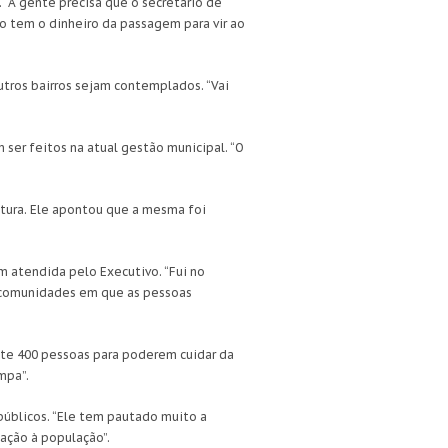
. “A gente precisa que o secretário de
ão tem o dinheiro da passagem para vir ao
utros bairros sejam contemplados. “Vai
ser feitos na atual gestão municipal. “O
entura. Ele apontou que a mesma foi
m atendida pelo Executivo. “Fui no
de comunidades em que as pessoas
nte 400 pessoas para poderem cuidar da
mpa”.
públicos. “Ele tem pautado muito a
fação à população”.