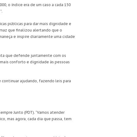
0, o índice era de um caso a cada 150
”.
icas públicas para dar mais dignidade e
maz que finalizou alertando que o
rmaneça e inspire diariamente uma cidade
auta que defende juntamente com os
 mais conforto e dignidade às pessoas
 continuar ajudando, fazendo leis para
 Sempre Junto (PDT). “Vamos atender
ico, mas agora, cada dia que passa, tem