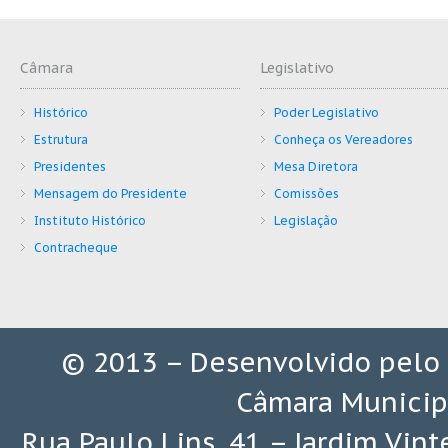
Câmara
Legislativo
Histórico
Poder Legislativo
Estrutura
Conheça os Vereadores
Presidentes
Mesa Diretora
Mensagem do Presidente
Comissões
Instituto Histórico
Legislação
Contracheque
© 2013 – Desenvolvido pelo
Câmara Municip
Rua Paulo Lins, 41 – Jardim Vin