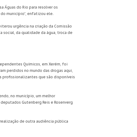
 Águas do Rio para resolver os
o município”, enfatizou ele.
eiterou urgência na criação da Comissão
 social, da qualidade da água, troca de
 Dependentes Químicos, em Xerém, foi
avam perdidos no mundo das drogas aqui,
s profissionalizantes que são disponíveis
endo, no município, um melhor
os deputados Gutenberg Reis e Rosenverg
realização de outra audiência pública