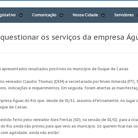
gislativo
Comunicação
Nossa Cidade
Servidores
questionar os serviços da empresa Ág
 apresentados resultados positivos no município de Duque de Caxias
elo vereador Claudio Thomaz (DEM) e secretariada por Nivan Almeida (PT),
ivos, indicações e requerimentos. Em seguida, foram abertas as manifestaç
empresa Águas do Rio que, desde de 01/11, assumiu efetivamente, no lugar 
uque de Caxias.
 pedido feito pelo vereador Alex Freitas (SD), na sessão de 01/02, para a c
s do Rio ainda não provou para que veio ao município. Só querem ficar nas 
com agilidade, ainda não estão”.