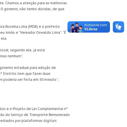
nte. Chamou a atenção para as melhorias
 O governo, não tenho dúvidas, de que
ora Rosinha Lima (MDB) e o prefeito
u irmão e “Vereador Oswaldo Lima”. “É
 ela.
ocal, segundo ele, já está
 ônus nenhum”.
o governo estadual para adoção de
3º Distrito tem que fazer duas
m poderia ser feita em 50 minuto ”,
ulos e o Projeto de Lei Complementar nº
ração do Serviço de Transporte Remunerado
mediados por plataformas digitais