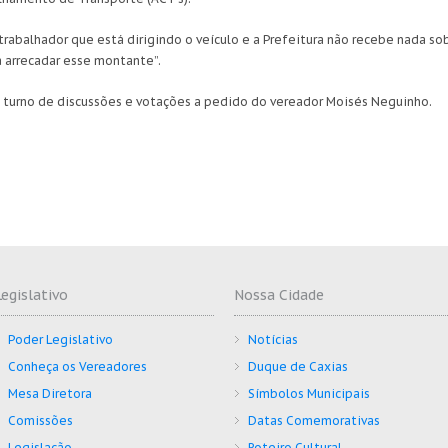
trabalhador que está dirigindo o veículo e a Prefeitura não recebe nada so
a arrecadar esse montante”.
 turno de discussões e votações a pedido do vereador Moisés Neguinho.
Legislativo
Nossa Cidade
Poder Legislativo
Notícias
Conheça os Vereadores
Duque de Caxias
Mesa Diretora
Símbolos Municipais
Comissões
Datas Comemorativas
Legislação
Roteiro Cultural