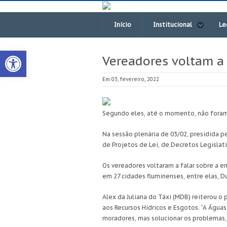
Início
Institucional
Le
Open toolbar
Vereadores voltam a 
Em 03, fevereiro, 2022
Segundo eles, até o momento, não foram
Na sessão plenária de 03/02, presidida p
de Projetos de Lei, de Decretos Legislat
Os vereadores voltaram a falar sobre a 
em 27 cidades fluminenses, entre elas, D
Alex da Juliana do Táxi (MDB) reiterou o
aos Recursos Hídricos e Esgotos. “A Água
moradores, mas solucionar os problemas, 