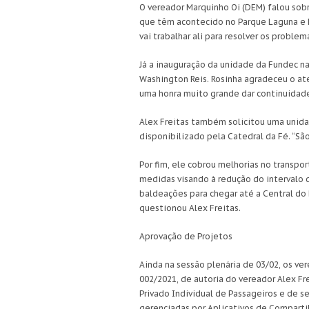
O vereador Marquinho Oi (DEM) falou sobr
que têm acontecido no Parque Laguna e D
vai trabalhar ali para resolver os problema
Já a inauguração da unidade da Fundec na
Washington Reis. Rosinha agradeceu o at
uma honra muito grande dar continuidade
Alex Freitas também solicitou uma unidad
disponibilizado pela Catedral da Fé. “São
Por fim, ele cobrou melhorias no transpo
medidas visando à redução do intervalo d
baldeações para chegar até a Central do B
questionou Alex Freitas.
Aprovação de Projetos
Ainda na sessão plenária de 03/02, os v
002/2021, de autoria do vereador Alex Fr
Privado Individual de Passageiros e de 
gerenciadas por Aplicativos de Comparti