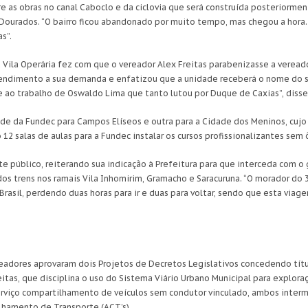
e as obras no canal Caboclo e da ciclovia que será construída posteriorme
ourados. “O bairro ficou abandonado por muito tempo, mas chegou a hora.
s”.
 Vila Operária fez com que o vereador Alex Freitas parabenizasse a veread
endimento a sua demanda e enfatizou que a unidade receberá o nome do se
 ao trabalho de Oswaldo Lima que tanto lutou por Duque de Caxias”, disse
e da Fundec para Campos Elíseos e outra para a Cidade dos Meninos, cujo l
 12 salas de aulas para a Fundec instalar os cursos profissionalizantes sem
rte público, reiterando sua indicação à Prefeitura para que interceda com 
os trens nos ramais Vila Inhomirim, Gramacho e Saracuruna. “O morador do 
rasil, perdendo duas horas para ir e duas para voltar, sendo que esta viage
ereadores aprovaram dois Projetos de Decretos Legislativos concedendo tít
eitas, que disciplina o uso do Sistema Viário Urbano Municipal para explo
serviço compartilhamento de veículos sem condutor vinculado, ambos inter
lhamento de Transporte (ACT’s).