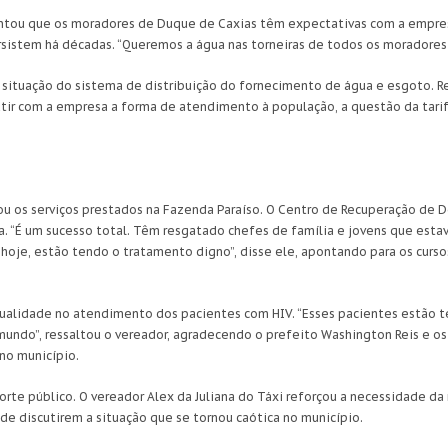
tou que os moradores de Duque de Caxias têm expectativas com a empresa
stem há décadas. “Queremos a água nas torneiras de todos os moradores d
a situação do sistema de distribuição do fornecimento de água e esgoto. R
utir com a empresa a forma de atendimento à população, a questão da tarifa
dou os serviços prestados na Fazenda Paraíso. O Centro de Recuperação de
. “É um sucesso total. Têm resgatado chefes de família e jovens que est
 hoje, estão tendo o tratamento digno”, disse ele, apontando para os curso
qualidade no atendimento dos pacientes com HIV. “Esses pacientes estão t
mundo”, ressaltou o vereador, agradecendo o prefeito Washington Reis e 
no município.
rte público. O vereador Alex da Juliana do Táxi reforçou a necessidade da 
de discutirem a situação que se tornou caótica no município.