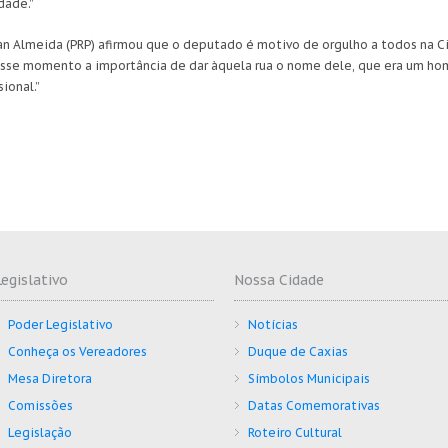
dade.”
van Almeida (PRP) afirmou que o deputado é motivo de orgulho a todos na C
nesse momento a importância de dar àquela rua o nome dele, que era um h
ional.”
Legislativo
Nossa Cidade
Poder Legislativo
Notícias
Conheça os Vereadores
Duque de Caxias
Mesa Diretora
Símbolos Municipais
Comissões
Datas Comemorativas
Legislação
Roteiro Cultural