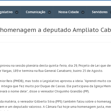
gislativo
Comunicação
Nossa Cidade
Servidores
 homenagem a deputado Ampliato Cab
provou na sessão plenária desta quinta-feira, dia 29, Projeto de Lei que
Vargas, 189 e termina na Rua General Canabarro, bairro 25 de Agosto.
unior Reis (PMDB), mas todo o Legislativo aprovou a ideia. “Aprendi muito 
 íntegra que fez muito por Duque de Caxias. Ele participava da Igreja Me
evará o nome dele”, disse o vereador Chiquinho Grandão (PP).
 da matéria, o vereador Gilberto Silva (PPS) também falou sobre o homenag
bem e um deputado valoroso. A Câmara faz hoje uma homenagem justa, mer