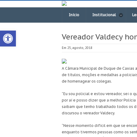
Início
Institucional
Le
Open toolbar
Vereador Valdecy ho
Em 25, agosto, 2018
A Câmara Municipal de Duque de Caxias 
de títulos, moções e medalhas a policiais
de homenagear os colegas.
“Eu sou policial e estou vereador, sei o 
por aí e posso dizer que a melhor Políc
saibam que tenho trabalhado todos os di
discursou o vereador Valdecy.
“Nesse momento difícil em que se encont
enquanto tivermos pessoas como os senho