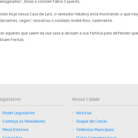
nageados”, disse o coronel Fábio Cajueiro.
endo hoje nessa Casa de Leis, o vereador Valdecy está mostrando o que n
eirantes, cegos”, ressaltou o soldado André Rios, cadeirante.
er aqueles que saem da sua casa e deixam a sua família para defender qu
lliam Freitas.
Legislativo
Nossa Cidade
Poder Legislativo
Notícias
Conheça os Vereadores
Duque de Caxias
Mesa Diretora
Símbolos Municipais
Comissões
Datas Comemorativas