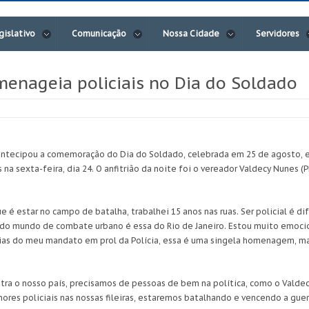
gislativo
Comunicação
Nossa Cidade
Servidores
menageia policiais no Dia do Soldado
antecipou a comemoração do Dia do Soldado, celebrada em 25 de agosto, e
 na sexta-feira, dia 24. O anfitrião da noite foi o vereador Valdecy Nunes 
que é estar no campo de batalha, trabalhei 15 anos nas ruas. Ser policial é
ia do mundo de combate urbano é essa do Rio de Janeiro. Estou muito emoci
as do meu mandato em prol da Polícia, essa é uma singela homenagem, mas
ra o nosso país, precisamos de pessoas de bem na política, como o Valdec
res policiais nas nossas fileiras, estaremos batalhando e vencendo a guer