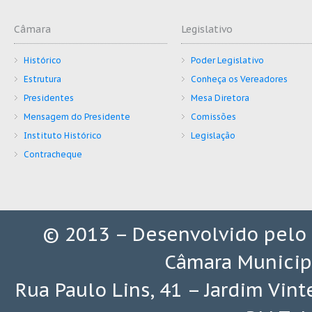
Câmara
Legislativo
Histórico
Poder Legislativo
Estrutura
Conheça os Vereadores
Presidentes
Mesa Diretora
Mensagem do Presidente
Comissões
Instituto Histórico
Legislação
Contracheque
© 2013 – Desenvolvido pelo
Câmara Municip
Rua Paulo Lins, 41 – Jardim Vin