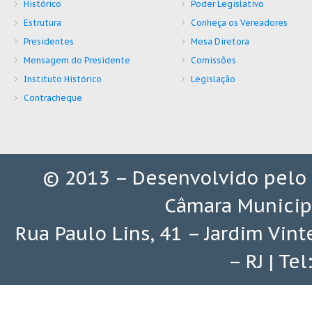
Histórico
Poder Legislativo
Estrutura
Conheça os Vereadores
Presidentes
Mesa Diretora
Mensagem do Presidente
Comissões
Instituto Histórico
Legislação
Contracheque
© 2013 – Desenvolvido pelo
Câmara Municip
Rua Paulo Lins, 41 – Jardim Vin
– RJ | Te